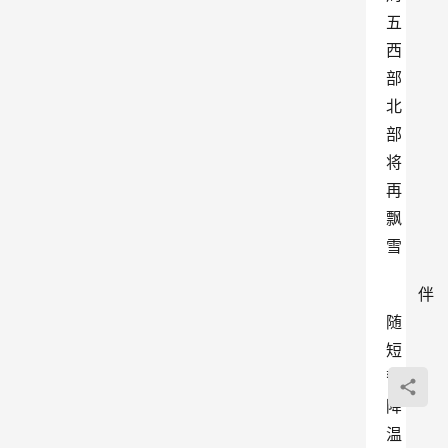
五
西
部
北
部
将
再
飘
雪
伴
随
短
暂
降
温