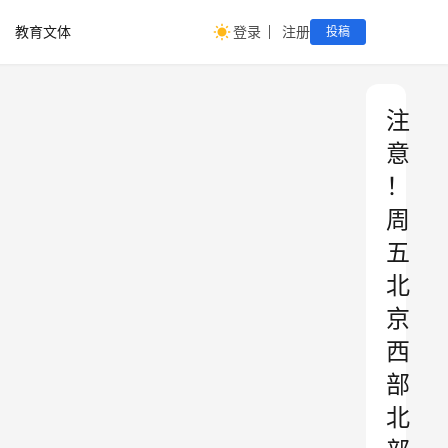
教育文体
登录
注册
投稿
注
意
！
周
五
北
京
西
部
北