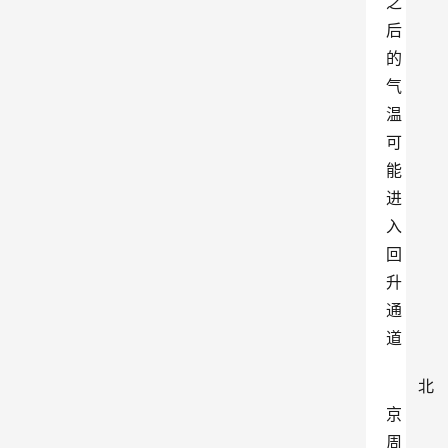
之
后
的
气
温
可
能
进
入
回
升
通
道
北
京
周