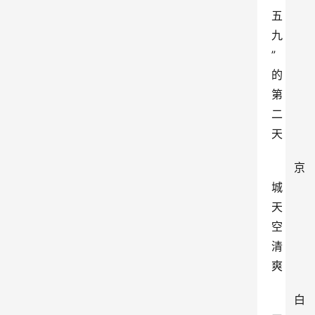
五
九
”
的
第
二
天
京
城
天
空
清
爽
白