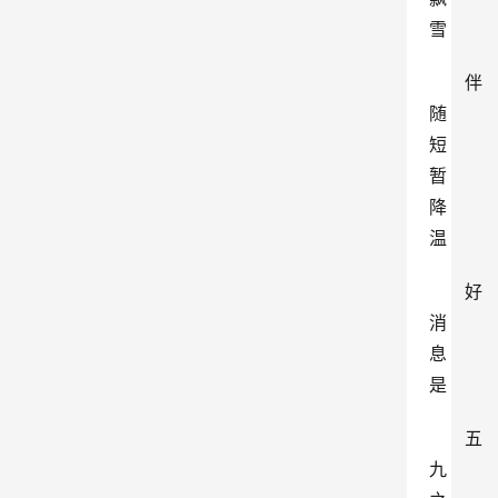
雪
伴
随
短
暂
降
温
好
消
息
是
五
九