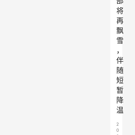
部
将
再
飘
雪
，
伴
随
短
暂
降
温
2
0