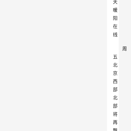
天
暖
阳
在
线
周
五
北
京
西
部
北
部
将
再
飘