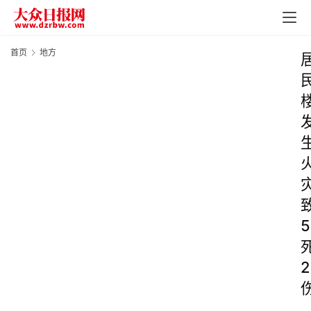
首页
地方
5
2