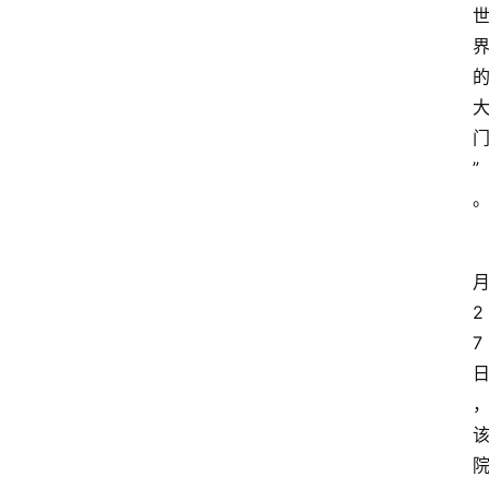
”
2
7