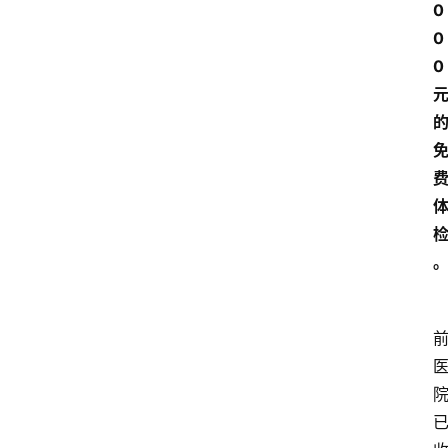
0
0
科
0
技
快
报
消
登录
注册
费
生
活
财
经
观
察
大