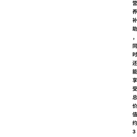
首
页
资
讯
地
方
产
业
经
3
济