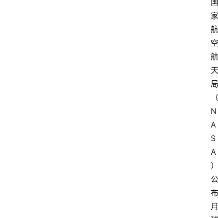
N
A
S
A