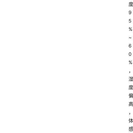
9
5
%
~
6
0
%