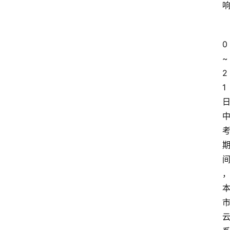
科
技
0
快
~
报
2
1
消
登录
注册
费
生
活
财
经
观
察
大