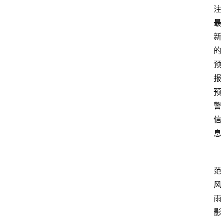
首
页
资
讯
地
方
产
业
经
济