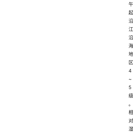
4
~
5