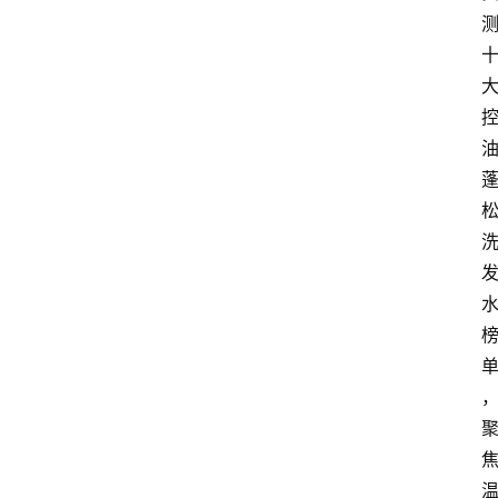
经
济
科
技
快
报
消
登录
注册
费
生
活
财
经
观
察