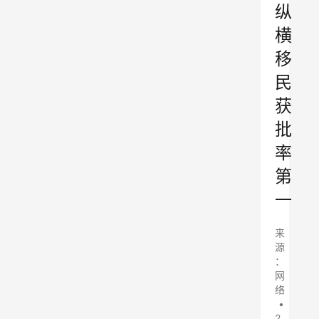
纵
横
移
民
获
批
率
第
一
来
源
：
网
络
•
2