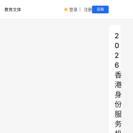
教育文体
登录
注册
投稿
2
0
2
6
香
港
身
份
服
务