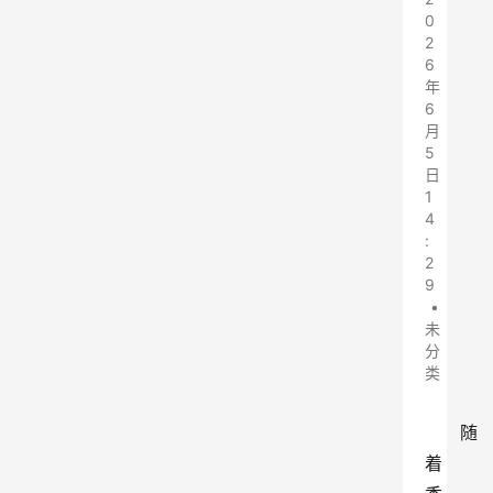
0
2
6
年
6
月
5
日
1
4
:
2
9
•
未
分
类
随
着