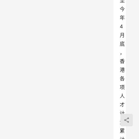
至
今
年
4
月
底
，
香
港
各
项
人
才
计
划
累