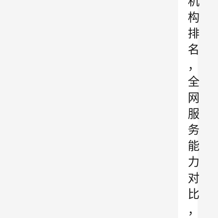
机
构
排
名
，
全
网
服
务
能
力
对
比
，