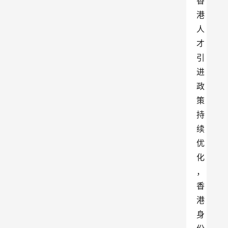
香
港
人
才
引
进
政
策
持
续
优
化
，
香
港
身