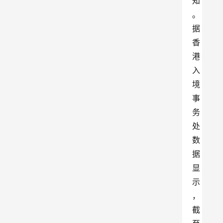
知
。
据
香
港
入
境
事
务
处
数
据
显
示
，
截