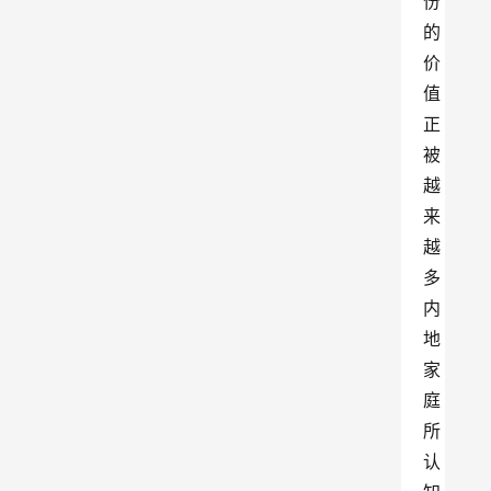
份
的
价
值
正
被
越
来
越
多
内
地
家
庭
所
认