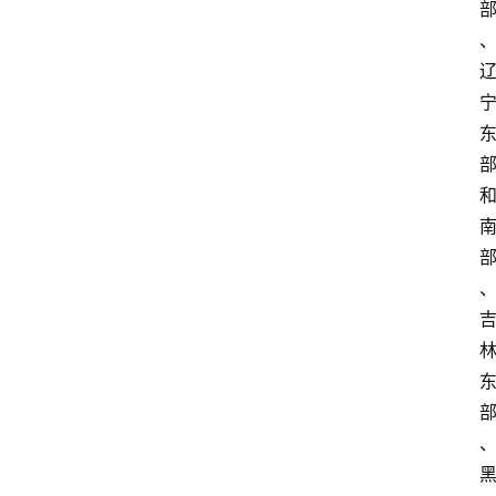
业
经
济
科
技
快
报
消
登录
注册
费
生
活
财
经
观
察