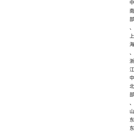
首
页
资
讯
地
方
产