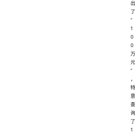
“
1
0
0
”
1