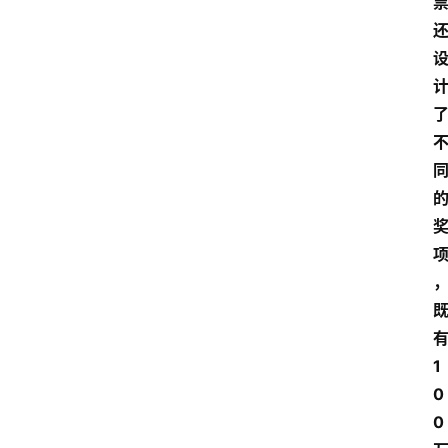
地
方
产
业
经
济
科
技
快
报
1
消
登录
注册
0
费
生
0
活