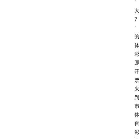
“
7
”