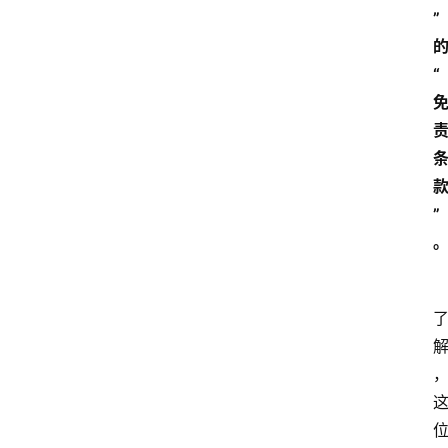
”
“
”