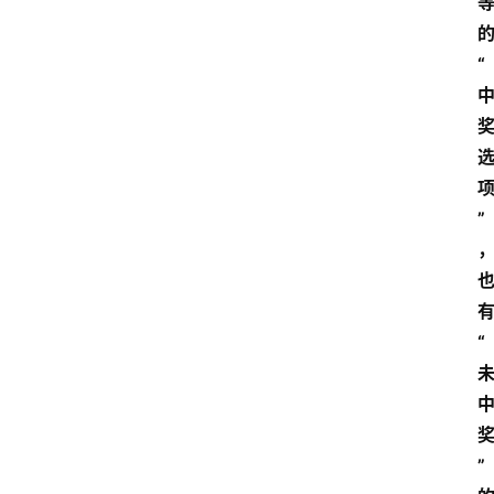
“
”
“
”