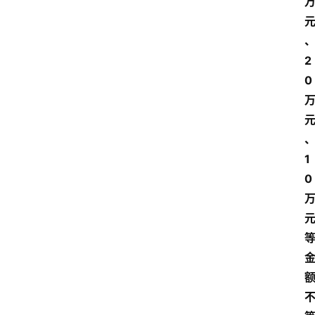
财
经
2
观
0
察
大
众
科
1
普
0
教
育
文
体