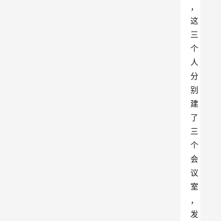
，
这
三
个
人
分
别
建
了
三
个
会
议
室
，
发