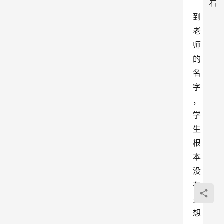
看
到
老
师
的
名
字
，
学
生
根
本
没
有
多
想