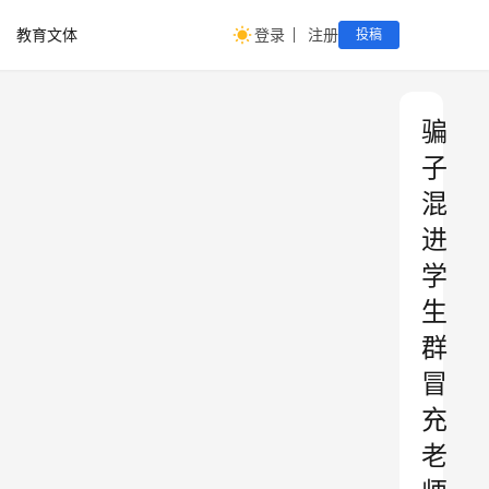
教育文体
登录
注册
投稿
骗
子
混
进
学
生
群
冒
充
老