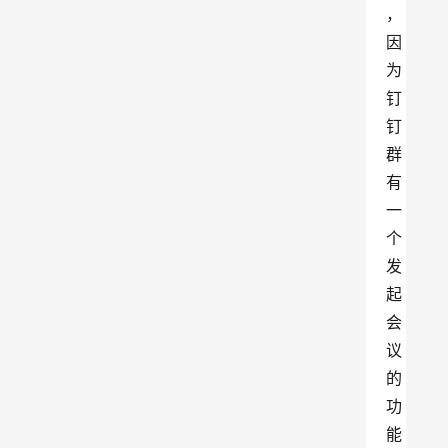
，
因
为
钉
钉
群
有
一
个
发
起
会
议
的
功
能