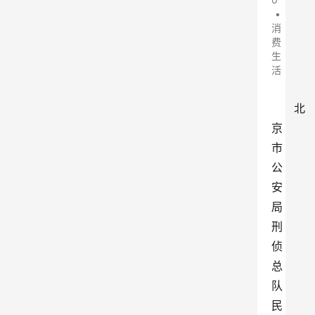
•
消
费
生
活
北
京
市
公
安
局
刑
侦
总
队
民