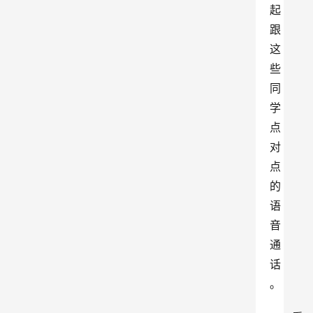
起
跟
这
些
同
学
点
对
点
的
语
音
通
话
。