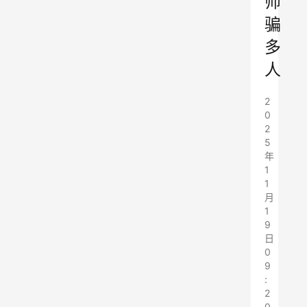
师
骗
多
人
2
0
2
5
年
1
1
月
1
9
日
0
9
:
2
0