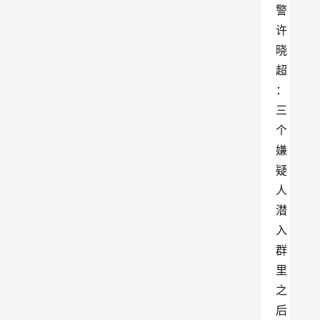
警 
许
晓
超
：
三
个
嫌
疑
人
潜
入
群
里
之
后