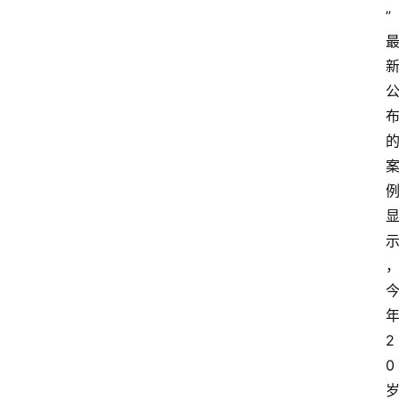
”
2
0