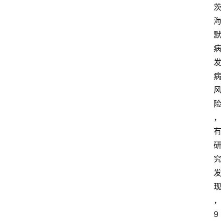
产
业
经
济
科
技
快
报
消
登录
注册
费
生
活
财
9