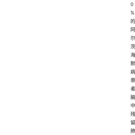
经
0
观
%
察
大
众
科
普
教
育
文
体