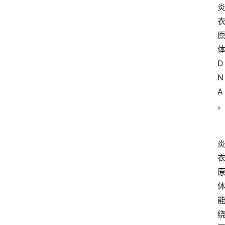
D
N
A