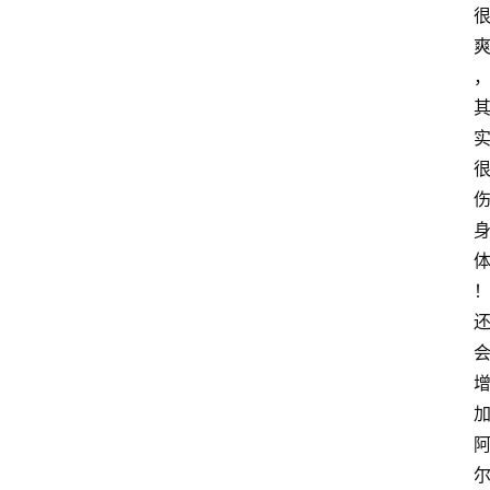
首
页
资
讯
地
方