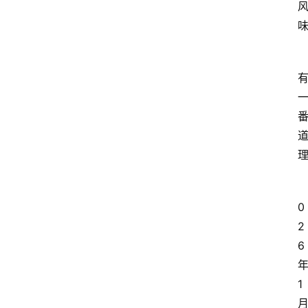
大
众
科
普
教
育
文
体
0
2
6
1