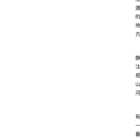
业
经
济
科
技
快
报
消
登录
注册
费
生
活
财
经
观
察