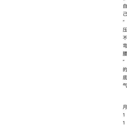
“
”
1
1