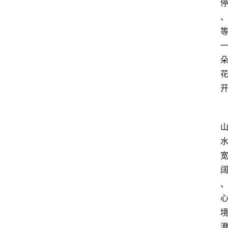
首
页
资
讯
地
方
产