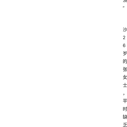
”
2
6