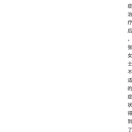
业
经
济
科
技
快
报
消
登录
注册
费
生
活
财
经
观
察