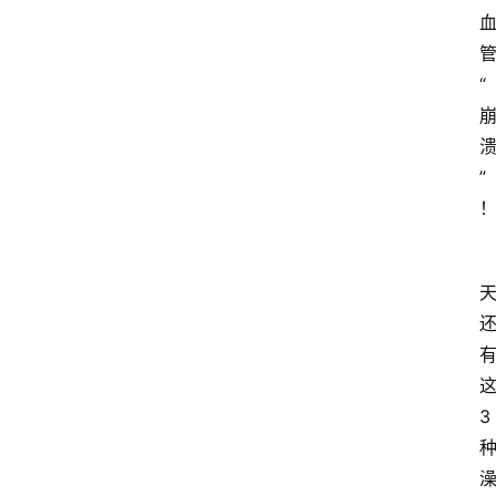
“
”
3