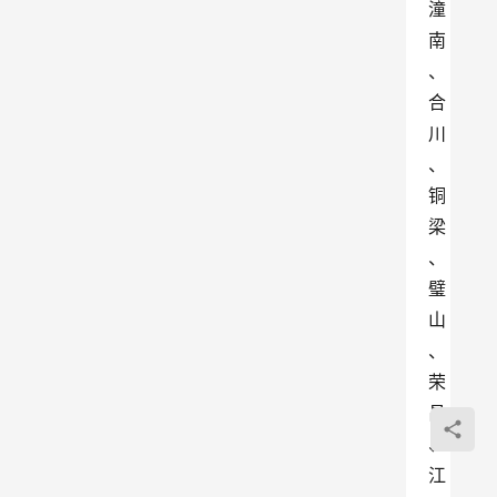
潼
南
、
合
川
、
铜
梁
、
璧
山
、
荣
昌
、
江