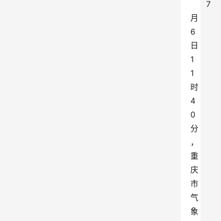
7
月
6
日
1
1
时
4
0
分
，
重
庆
市
气
象