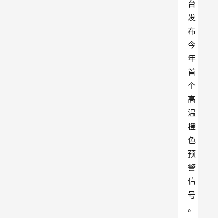
台
发
布
今
年
首
个
高
温
橙
色
预
警
信
号
。 