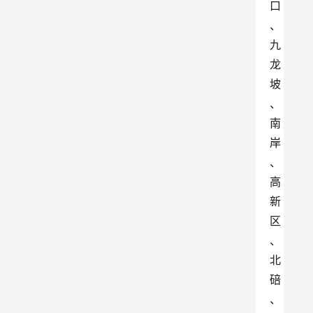
口
、
九
龙
坡
、
南
岸
、
高
新
区
、
北
碚
、