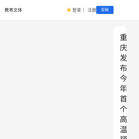
教育文体
登录
注册
投稿
重
庆
发
布
今
年
首
个
高
温