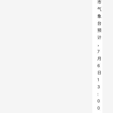
市
气
象
台
预
计
，
7
月
6
日
1
3
:
0
0