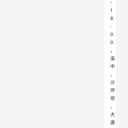
-
1
8
:
0
0
，
渝
中
、
沙
坪
坝
、
大
渡