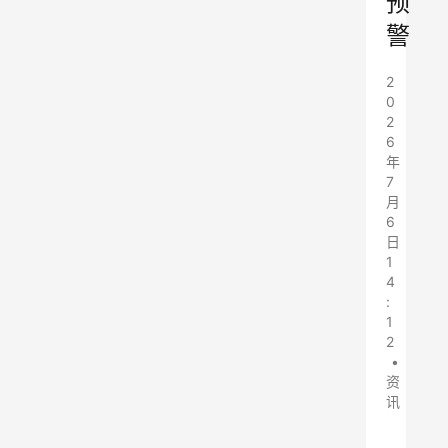
预
警
2
0
2
6
年
7
月
6
日
1
4
:
1
2
•
资
讯