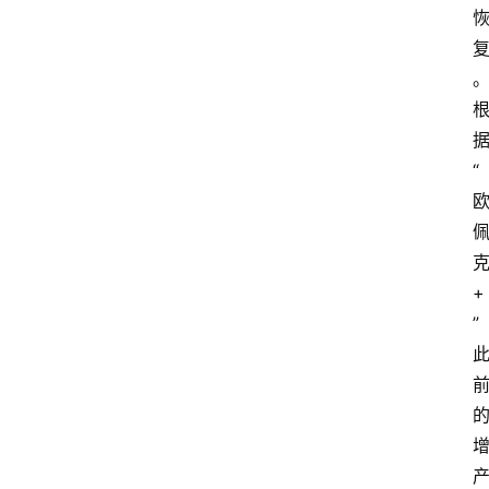
“
+
”