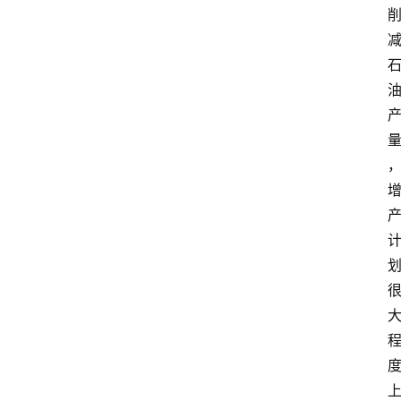
首
页
资
讯
地
方
产
业
经
济
科