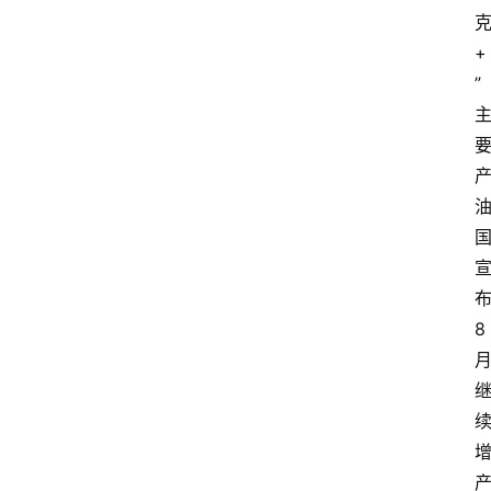
+
”
8