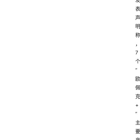
7
“
+
”