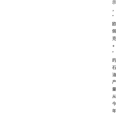
教
“
育
文
体
+
”