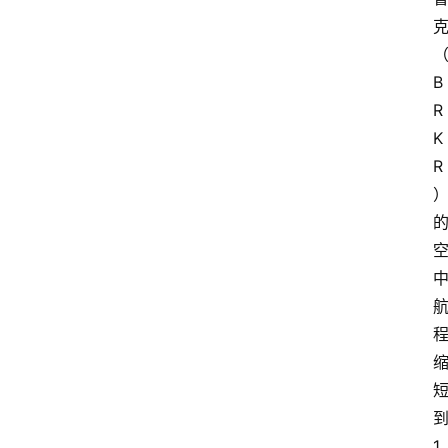
技
快
报
B
R
消
登录
注册
K
费
生
R
活
财
经
观
察
大
众
科
普
1