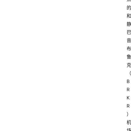
B
R
K
R