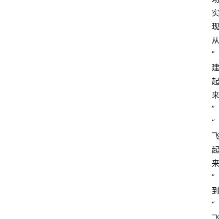
“
”
“
”
“