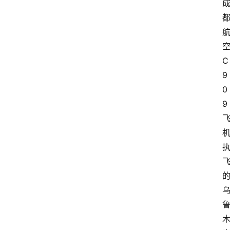
C
9
0
9