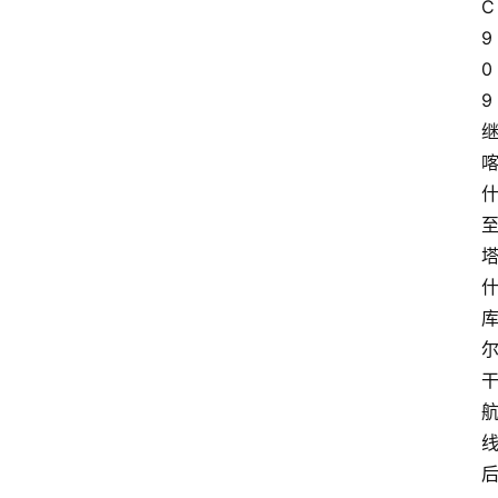
C
9
0
9