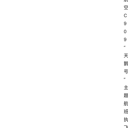
C
9
0
9
“
”