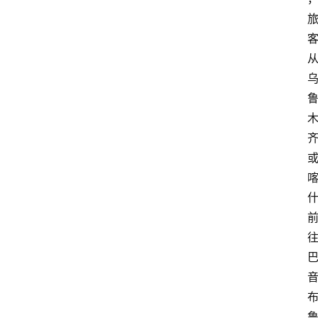
首
页
资
讯
地
方
产
业
经
济
科