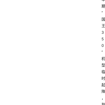
“
3
5
0
”