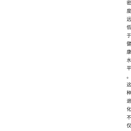
快
报
消
登录
注册
费
生
活
财
经
观
察
大
众
科
普