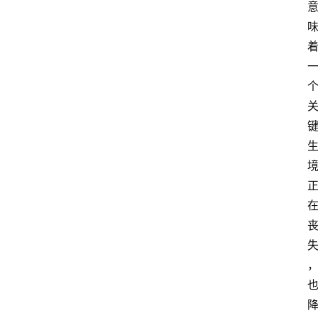
教
育
文
体