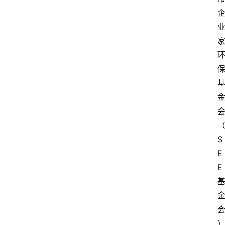
S
E
E