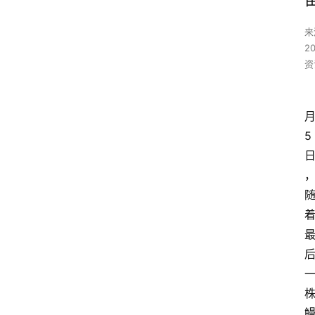
来
2
资
5