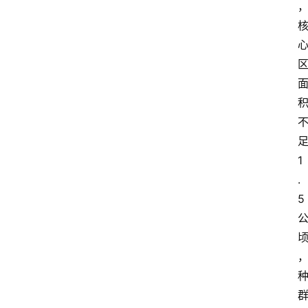
首
页
资
讯
地
方
1
.
产
5
业
经
济
科
技