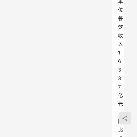
单
位
餐
饮
收
入
1
6
3
3
7
亿
元
，
同
比