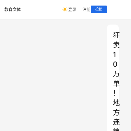
教育文体
登录
注册
投稿
狂
卖
1
0
万
单
！
地
方
连