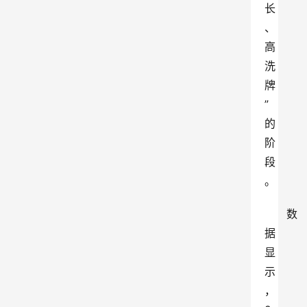
长
、
高
洗
牌
”
的
阶
段
。
数
据
显
示
，