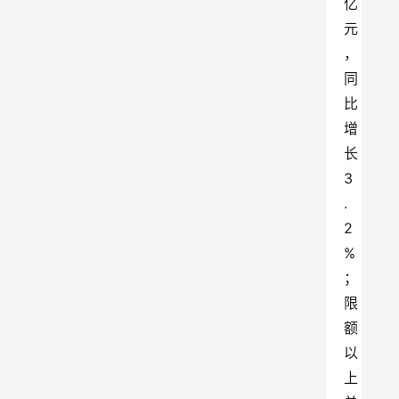
亿
元
，
同
比
增
长
3
.
2
%
；
限
额
以
上