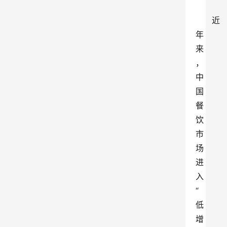
近
年
来
，
中
国
餐
饮
市
场
进
入
“
低
增