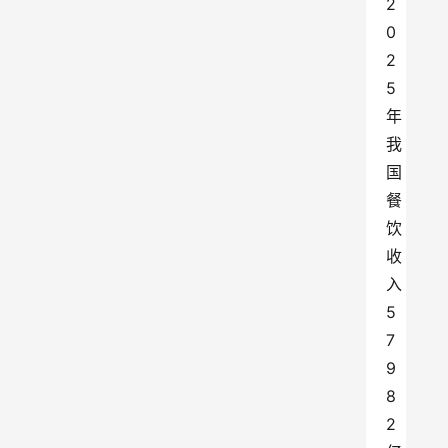
2
0
2
5
年
我
国
餐
饮
收
入
5
7
9
8
2