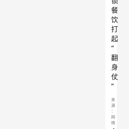
锁
餐
饮
打
起
“
翻
身
仗
”
来
源
：
网
络
•