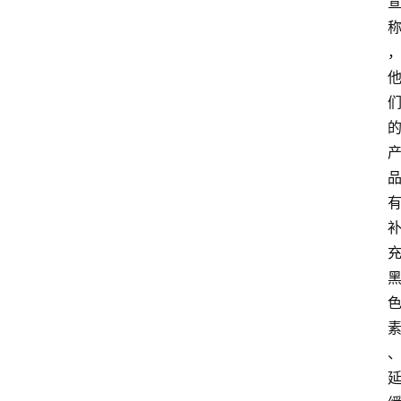
首
页
资
讯
地
方
产
业