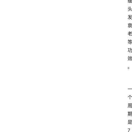
经
济
科
技
快
报
消
登录
注册
费
生
活
财
经
观
察
7