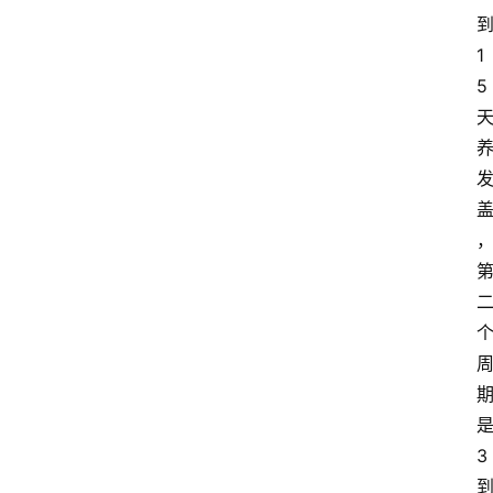
大
1
众
5
科
普
教
育
文
体
3