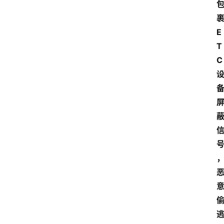
E
T
C