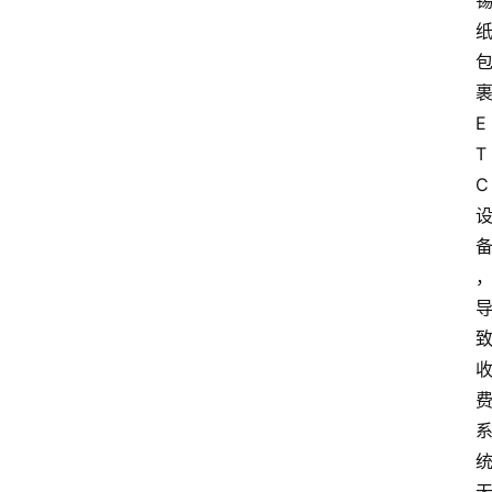
E
T
C