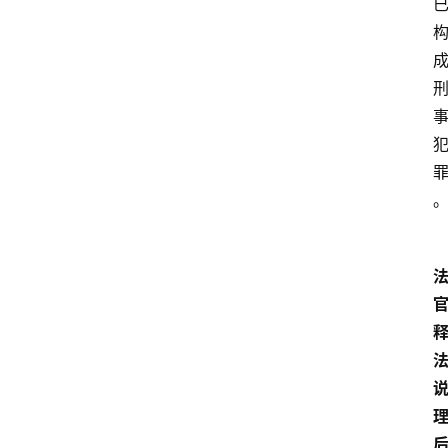
经
济
科
技
快
报
消
登录
注册
费
生
活
财
经
观
察