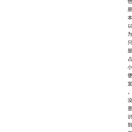
首
页
资
讯
地
方
产
业