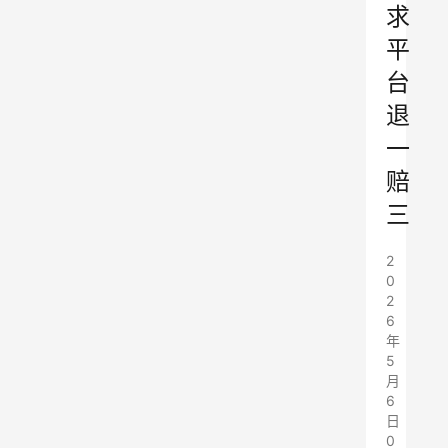
求
平
台
退
一
赔
三
2
0
2
6
年
5
月
6
日
0