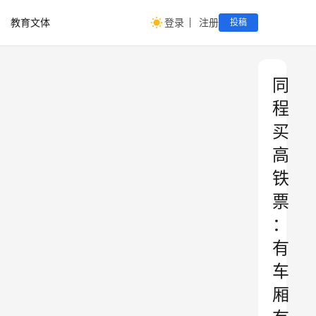
教育文体
登录
注册
投稿
同
程
买
高
铁
票
：
有
车
厢