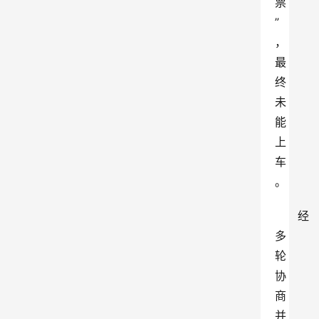
票
”
，
最
终
未
能
上
车
。
经
多
轮
协
商
并