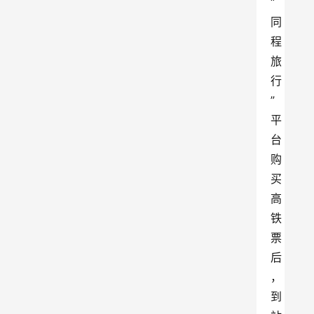
“
同
程
旅
行
”
平
台
购
买
高
铁
票
后
，
到