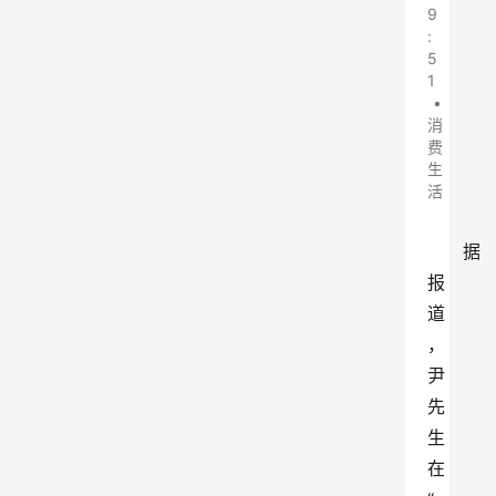
9
:
5
1
•
消
费
生
活
据
报
道
，
尹
先
生
在