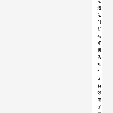
站
进
站
时
却
被
闸
机
告
知
“
无
有
效
电
子