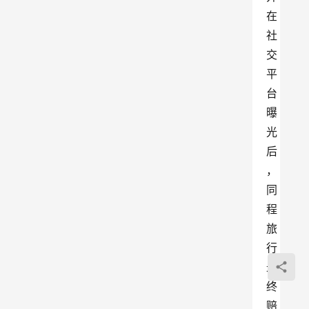
在
社
交
平
台
曝
光
后
，
同
程
旅
行
最
终
赔