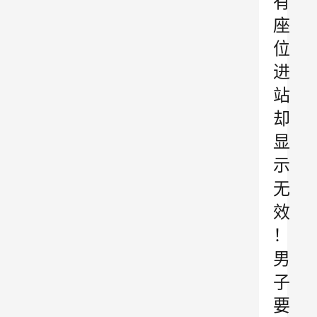
有
座
位
进
站
却
显
示
无
效
！
男
子
要