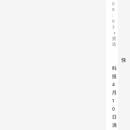
0
9
:
0
3
•
资
讯
快
科
技
4
月
1
0
日
消