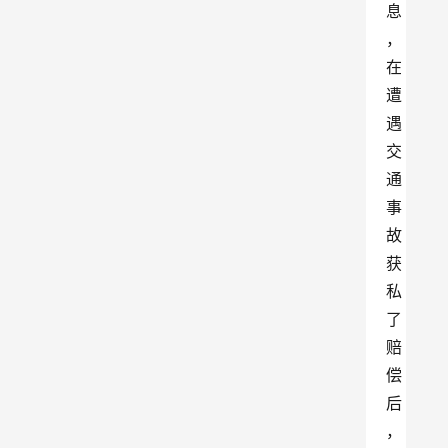
息
，
在
遭
遇
交
通
事
故
获
私
了
赔
偿
后
，