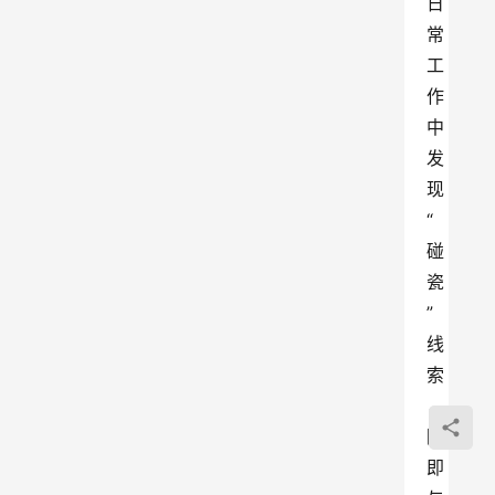
日
常
工
作
中
发
现
“
碰
瓷
”
线
索
，
随
即