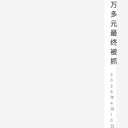
万
多
元
最
终
被
抓
2
0
2
6
年
4
月
1
0
日