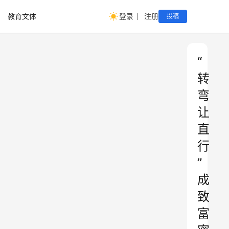
教育文体
登录
注册
投稿
“
转
弯
让
直
行
”
成
致
富