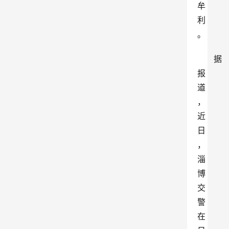
牟
利
。
据
报
道
，
近
日
，
淄
博
交
警
在