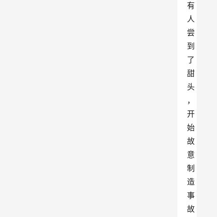
有
人
尝
到
了
甜
头
，
开
始
故
意
制
造
事
故