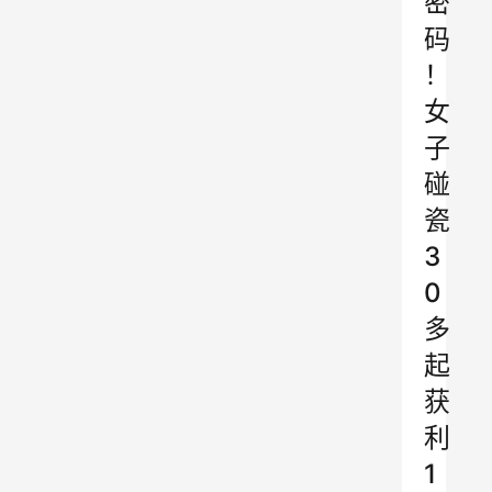
密
码
！
女
子
碰
瓷
3
0
多
起
获
利
1