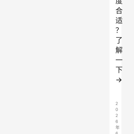
度
合
适
？
了
解
一
下
→
2
0
2
6
年
6