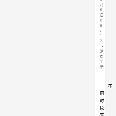
月
5
日
0
9
:
1
7
•
消
费
生
活
不
同
时
段
空