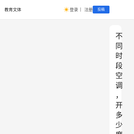
教育文体
登录
注册
投稿
不
同
时
段
空
调
，
开
多
少