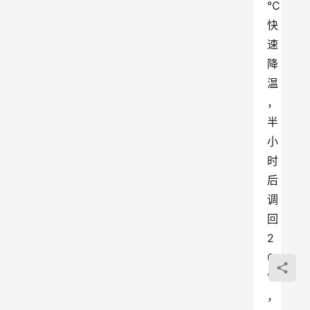
℃
快
速
降
温
，
半
小
时
后
调
回
2
6
℃
，