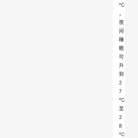
℃
，
夜
间
睡
眠
可
升
到
2
7
℃
至
2
8
℃