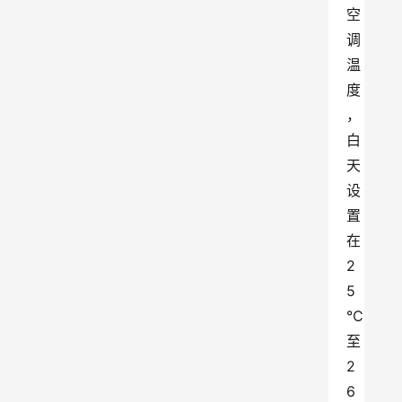
空
调
温
度
，
白
天
设
置
在
2
5
℃
至
2
6