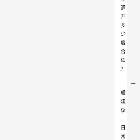
调
开
多
少
度
合
适
？
一
般
建
议
，
日
常