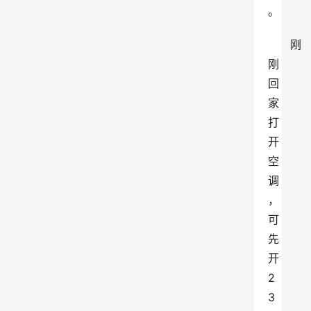
。
刚
刚
回
家
打
开
空
调
，
可
先
开
2
3