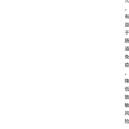
快
报
消
登录
注册
费
生
活
财
经
观
察
大
众
科
普