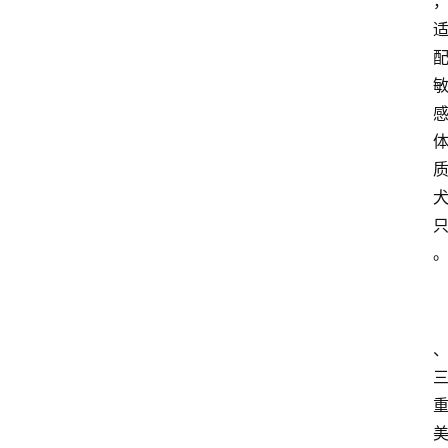
教
育
文
体