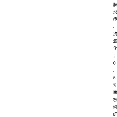
0
.
5
%