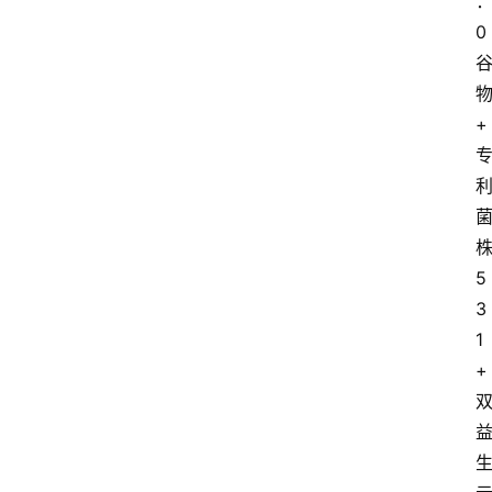
0
首
页
+
资
讯
地
方
5
产
3
业
1
经
+
济
科
技