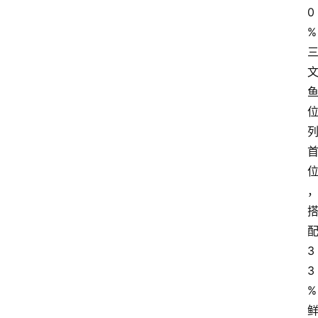
0
%
3
3
%