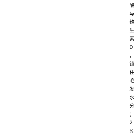
D
2
%