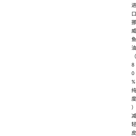
8
0
%