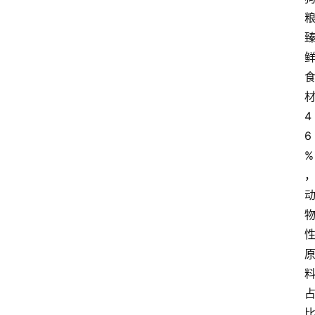
4
6
%