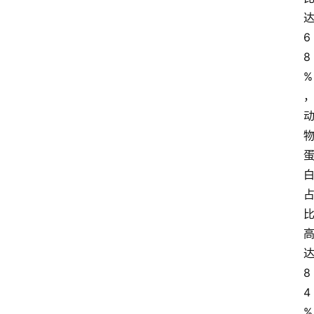
6
8
%
8
4
%