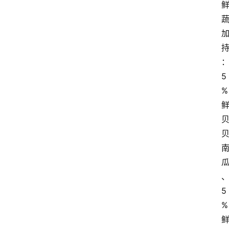
5
%
5
%