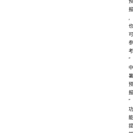
快
报
,
消
登录
注册
费
生
活
“
财
经
观
察
大
”
众
科
普