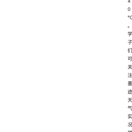
4
0
首
页
资
讯
地
方
产
业
经
济
科
技