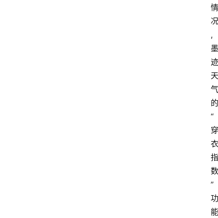
,
“
”