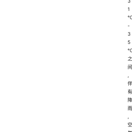
3
1
-
3
5
,
,