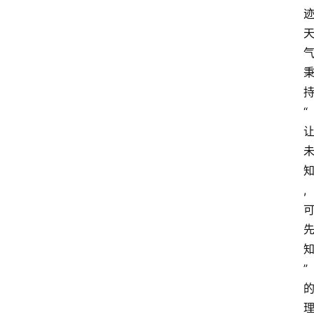
“
,
”