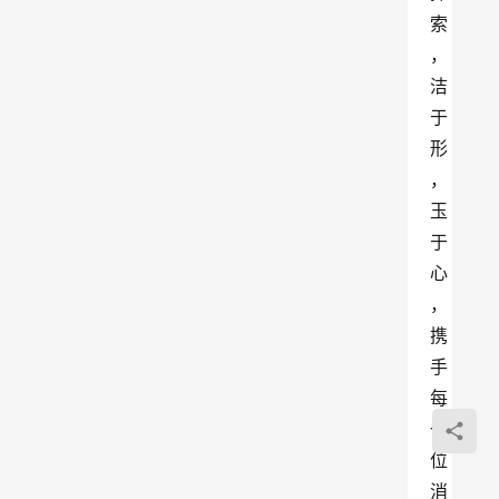
索
，
洁
于
形
，
玉
于
心
，
携
手
每
一
位
消