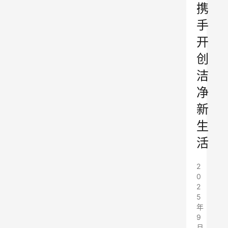
携
手
开
创
洁
净
新
生
活
2
0
2
5
年
9
月