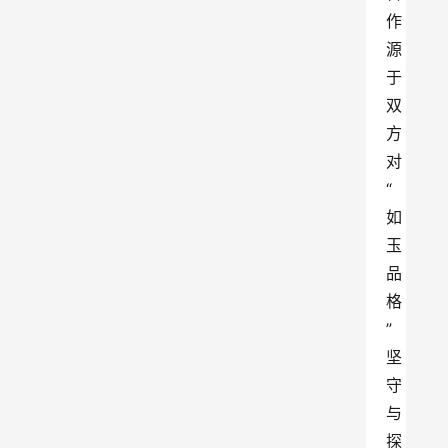
作
源
于
双
方
对
“
如
玉
品
格
”
坚
守
与
探