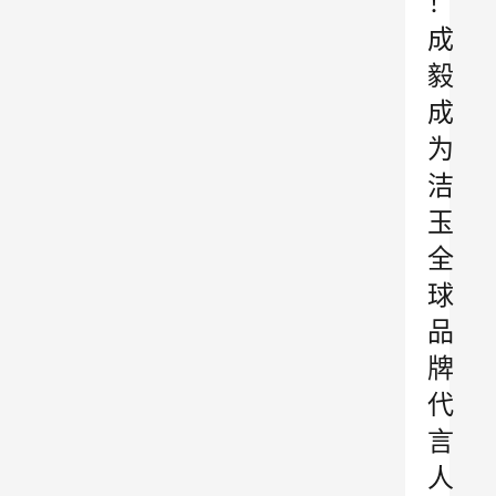
！
成
毅
成
为
洁
玉
全
球
品
牌
代
言
人