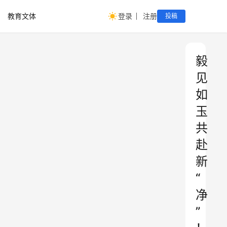
教育文体
登录
注册
投稿
毅
见
如
玉
共
赴
新
“
净
”