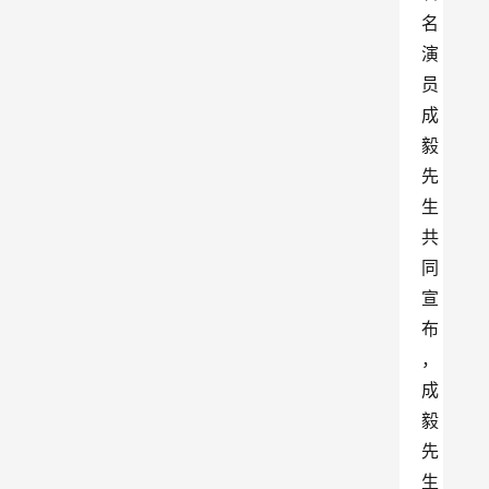
名
演
员
成
毅
先
生
共
同
宣
布
，
成
毅
先
生