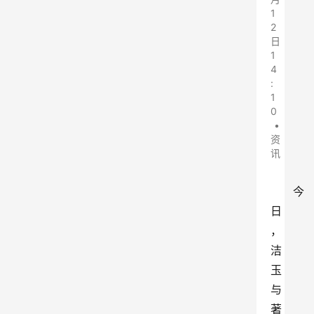
1
2
日
1
4
:
1
0
•
资
讯
今
日
，
洁
玉
与
著