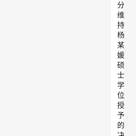
分
维
持
杨
某
媛
硕
士
学
位
授
予
的
决