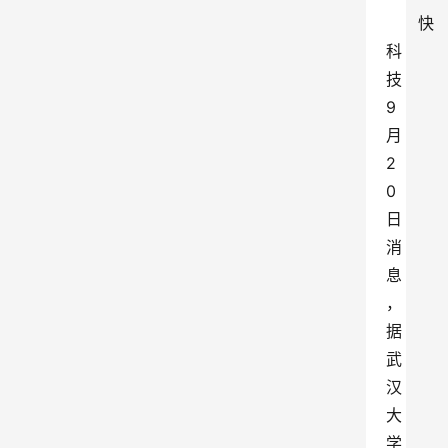
快
科
技
9
月
2
0
日
消
息
，
据
武
汉
大
学