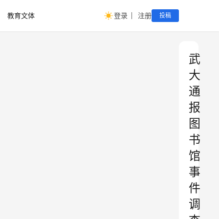
教育文体
登录
注册
投稿
武
大
通
报
图
书
馆
事
件
调