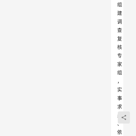
组
建
调
查
复
核
专
家
组
，
实
事
求
是
、
依