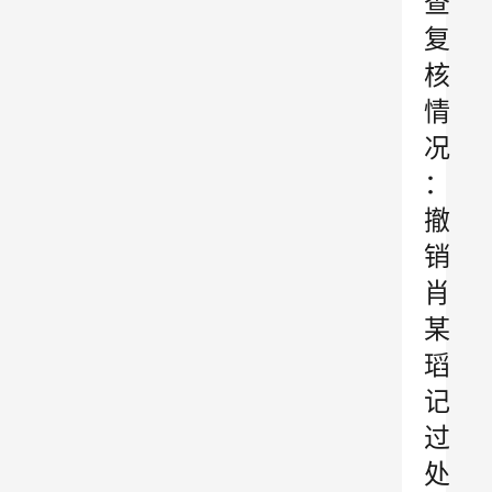
查
复
核
情
况
：
撤
销
肖
某
瑫
记
过
处