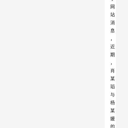
网
站
消
息
，
近
期
，
肖
某
瑫
与
杨
某
媛
的