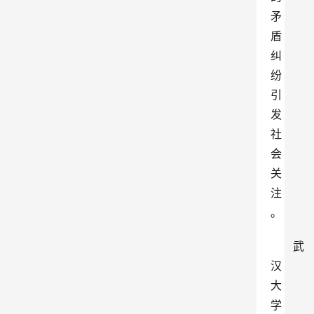
矛
盾
纠
纷
引
发
社
会
关
注
。
武
汉
大
学