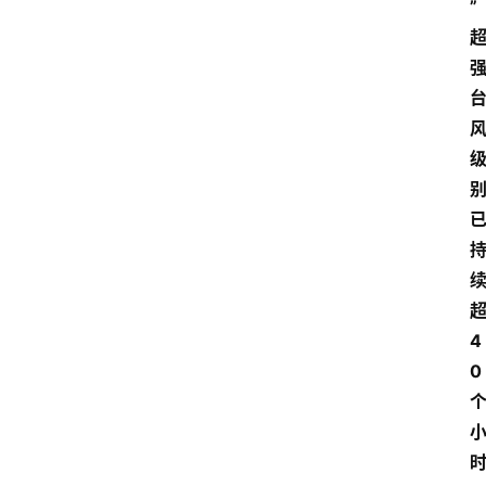
”
4
0