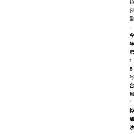
1
8
“