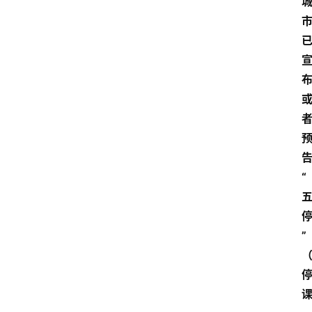
首
“
页
资
讯
”
地
方