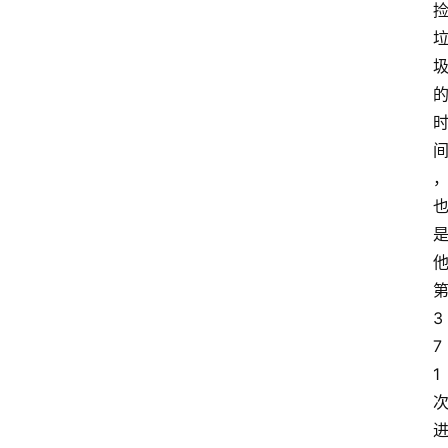
财
经
观
察
大
众
科
普
教
3
育
7
文
1
体