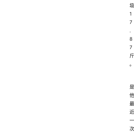
地
1
方
7
.
产
8
业
7
经
济
科
技
快
报
消
登录
注册
费
生
活