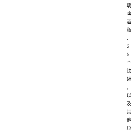
3
5
首
页
资
讯