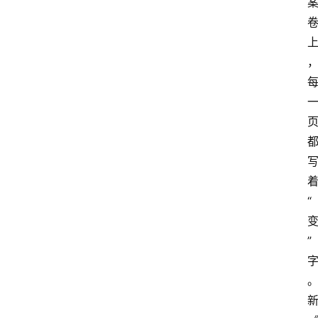
首
“
页
”
资
讯
地