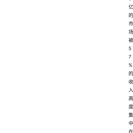
5
7
%