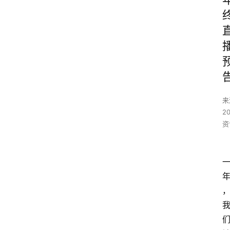
来
2
资