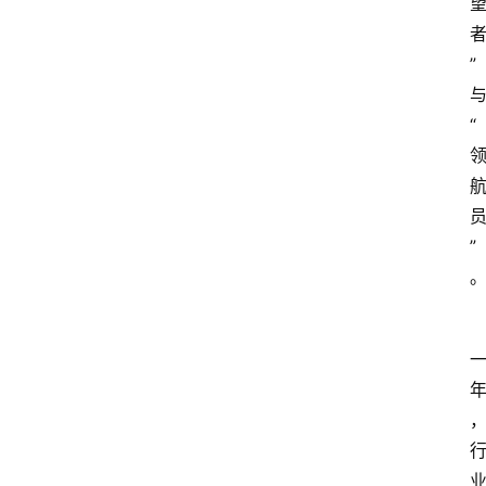
”
“
”