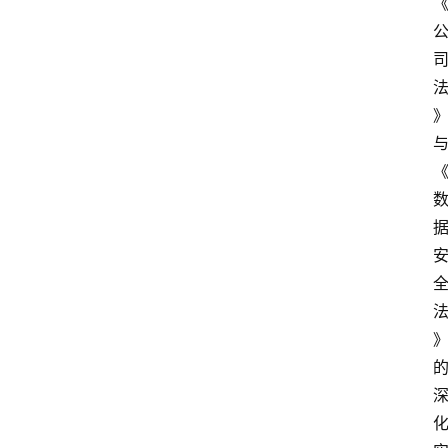
方
产
业
经
济
科
技
快
报
消
登录
注册
费
生
活