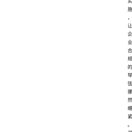
财
经
观
察
大
众
科
普
教
育
文
体