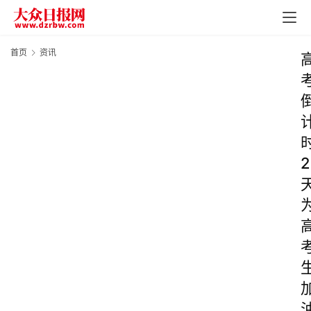
首页
资讯
2