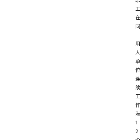
大
众
科
普
教
育
文
体
1
2