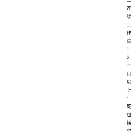
经
济
科
技
快
报
1
2
消
登录
注册
费
生
活
”
财
经
观
察