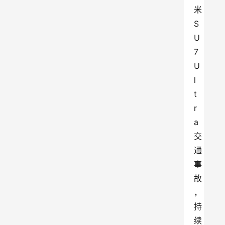
米
S
U
7
U
l
t
r
a
交
通
事
故
，
持
续