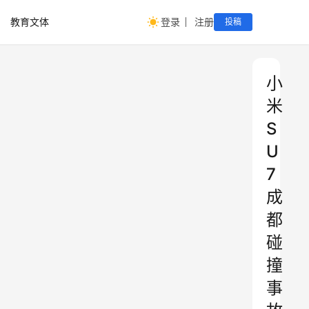
教育文体
登录
注册
投稿
小
米
S
U
7
成
都
碰
撞
事