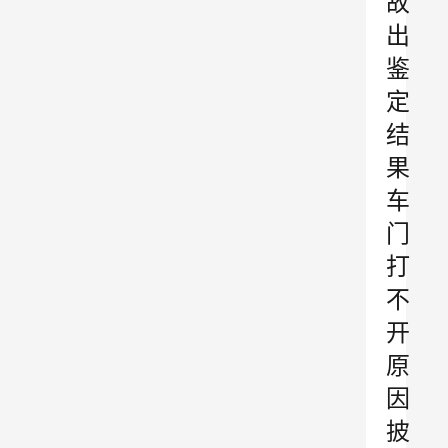
故
出
鉴
定
结
果
车
门
打
不
开
原
因
披