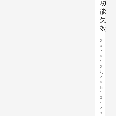
功
能
失
效
2
0
2
6
年
2
月
2
6
日
1
3
:
2
3