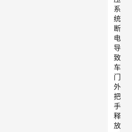
系
统
断
电
导
致
车
门
外
把
手
释
放