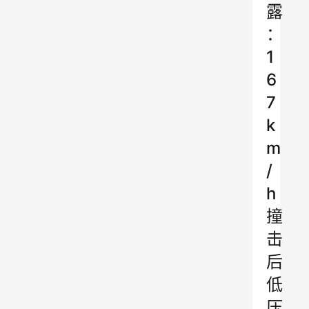
露
：
1
6
7
k
m
/
h
撞
击
后
低
压