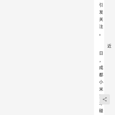
引
发
关
注
。
近
日
，
成
都
小
米
汽
车
碰