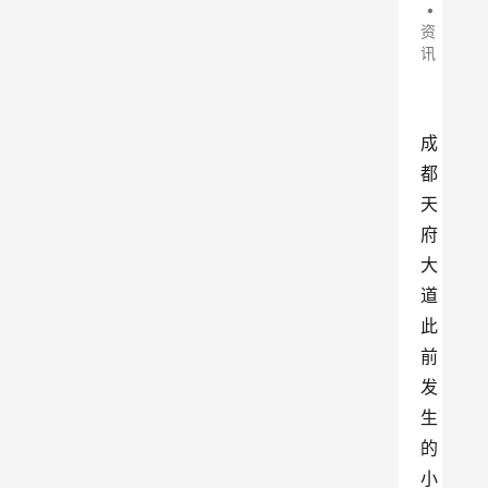
•
资
讯
成
都
天
府
大
道
此
前
发
生
的
小