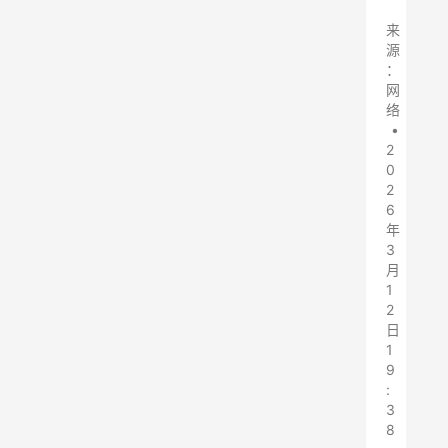
来
源
：
网
络
•
2
0
2
6
年
3
月
1
2
日
1
9
:
3
8