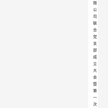
限
公
司
联
合
党
支
部
成
立
大
会
暨
第
一
次