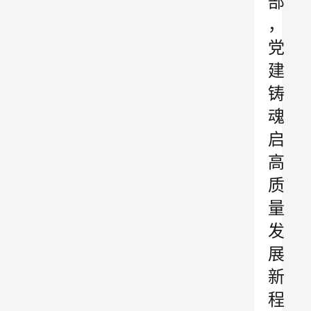
部
，
党
建
铸
魂
启
高
质
量
发
展
新
程