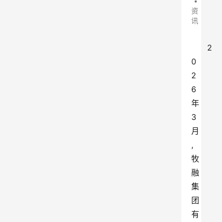
•
资
讯
2
0
2
6
年
3
月
,
牧
融
集
团
有