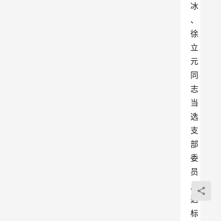
冰
、
徐
立
元
同
志
当
选
支
部
委
员
,
这
标