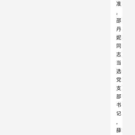
准
,
邵
丹
妮
同
志
当
选
党
支
部
书
记
,
薛