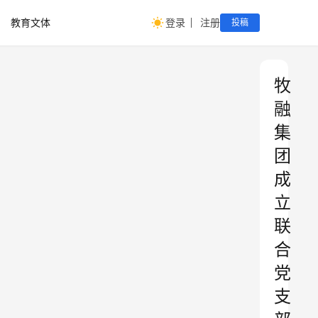
教育文体
登录
注册
投稿
牧
融
集
团
成
立
联
合
党
支