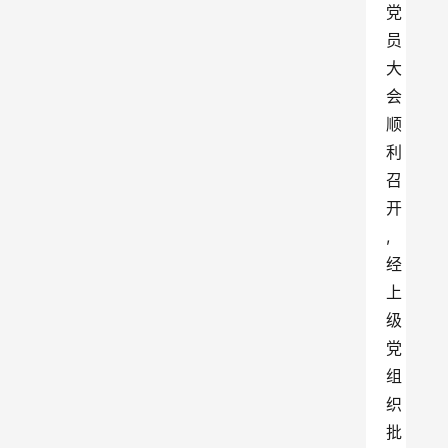
党
员
大
会
顺
利
召
开
,
经
上
级
党
组
织
批