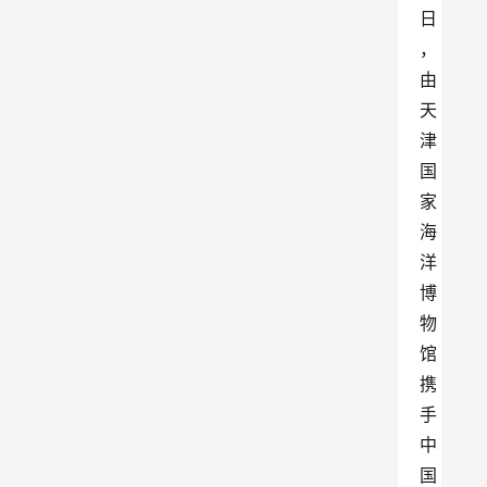
日
，
由
天
津
国
家
海
洋
博
物
馆
携
手
中
国