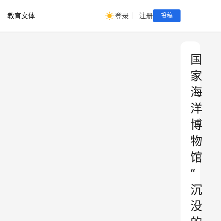
教育文体
登录
注册
投稿
国
家
海
洋
博
物
馆
“
沉
没