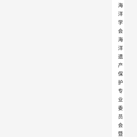
海
洋
学
会
海
洋
遗
产
保
护
专
业
委
员
会
暨