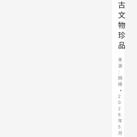
古
文
物
珍
品
来
源
：
网
络
•
2
0
2
6
年
5
月