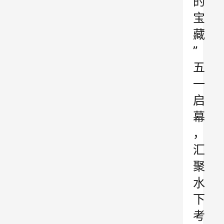
的
宝
藏
”
五
一
启
幕
，
汇
聚
水
下
考