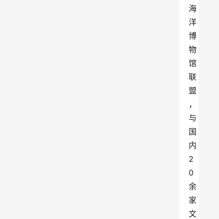
海
洋
博
物
馆
联
盟
，
与
国
内
2
0
余
家
文