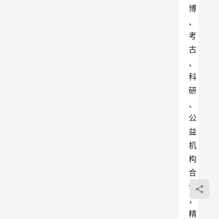
博
、
考
古
、
科
研
、
公
益
机
构
合
作
，
精