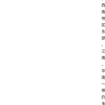
经
济
科
技
快
报
消
登录
注册
费
生
活
财
经
观
察