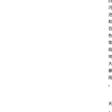
首
页
资
讯
地
方
产
业