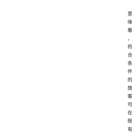
业
经
济
科
技
快
报
消
登录
注册
费
生
活
财
经
观
察