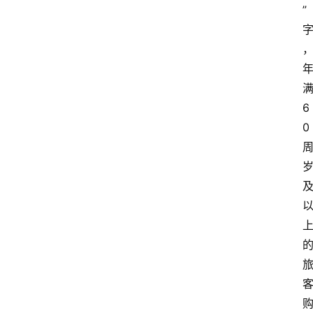
”
6
0