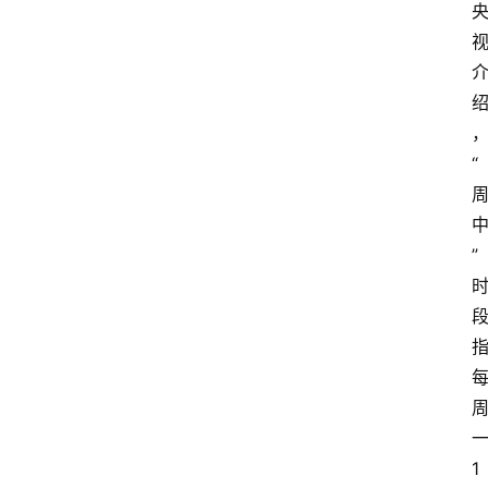
“
”
1