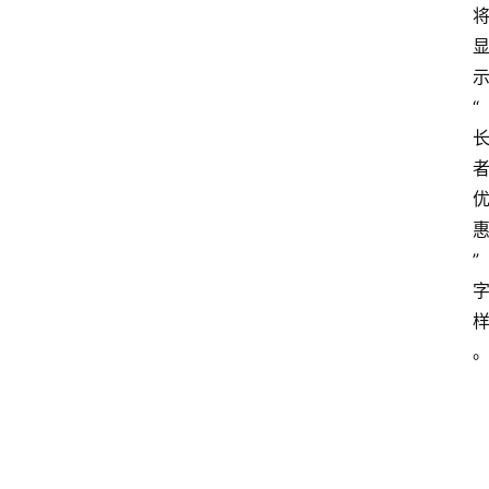
“
首
页
”
资
讯
地
方
产