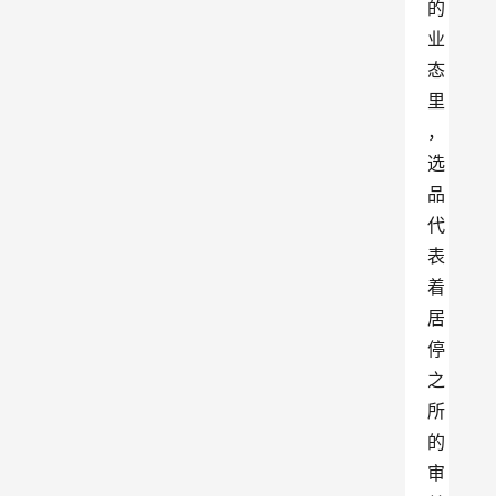
的
业
态
里
，
选
品
代
表
着
居
停
之
所
的
审