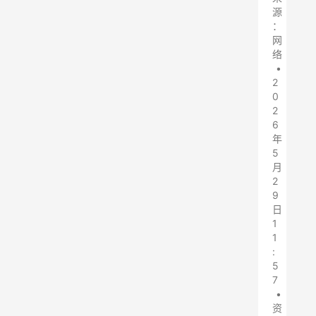
源
：
网
络
•
2
0
2
6
年
5
月
2
9
日
1
1
:
5
7
•
资