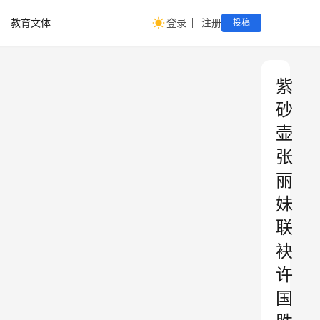
教育文体
登录
注册
投稿
紫
砂
壶
张
丽
妹
联
袂
许
国