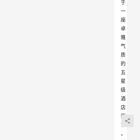
于
一
座
卓
雅
气
质
的
五
星
级
酒
店
而
言
，