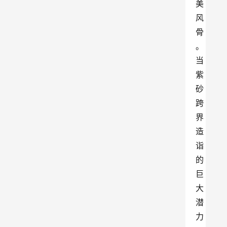
美
风
骨
。
当
紫
砂
跨
界
造
诣
的
巨
大
潜
力