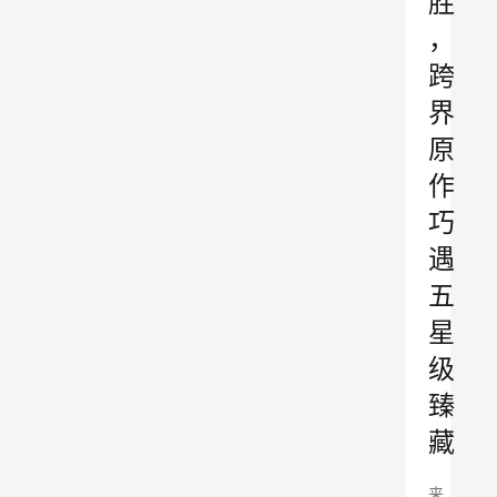
胜
，
跨
界
原
作
巧
遇
五
星
级
臻
藏
来