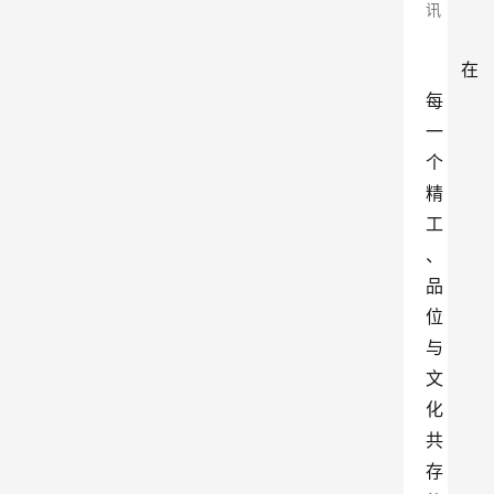
讯
在
每
一
个
精
工
、
品
位
与
文
化
共
存