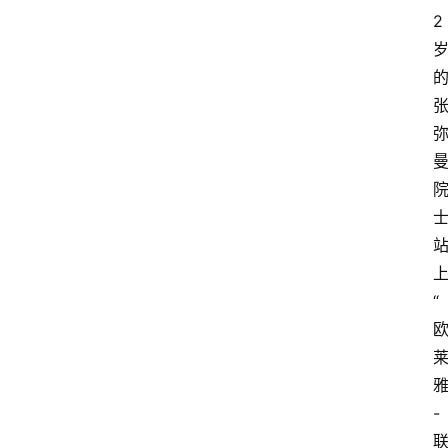
2
“
-