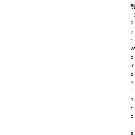
F
o
r 
W
o
m
e
n 
i
n 
S
c
i
e