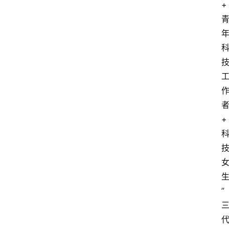
+
+
”