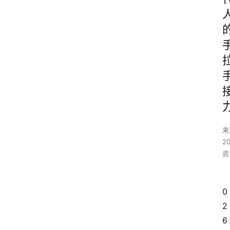
来
2
资
0
2
6