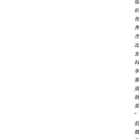
业
经
济
科
技
快
报
消
登录
注册
费
生
活
”
财
经
观
察