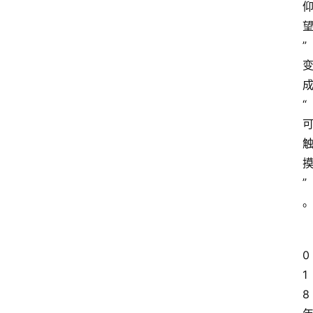
”
“
”
0
1
8