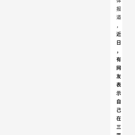
体
报
道
，
近
日
，
有
网
友
表
示
自
己
在
三