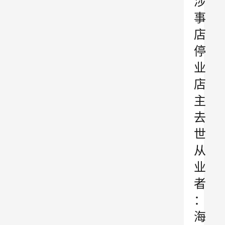
涉
事
店
停
业
店
主
去
世
从
业
者
：
海