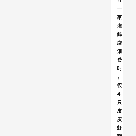
亚
一
家
海
鲜
店
消
费
时
，
仅
4
只
皮
皮
虾