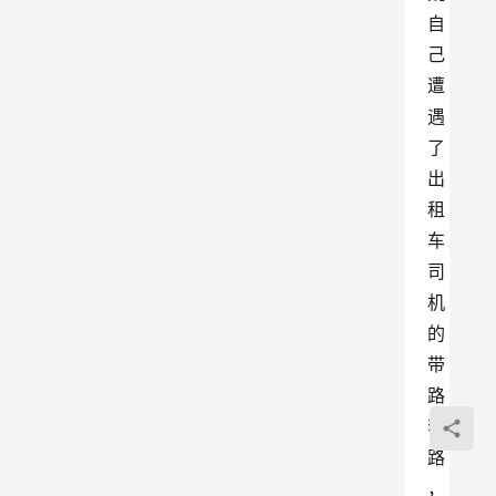
自
己
遭
遇
了
出
租
车
司
机
的
带
路
套
路
，