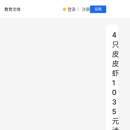
教育文体
登录
注册
投稿
4
只
皮
皮
虾
1
0
3
5
元