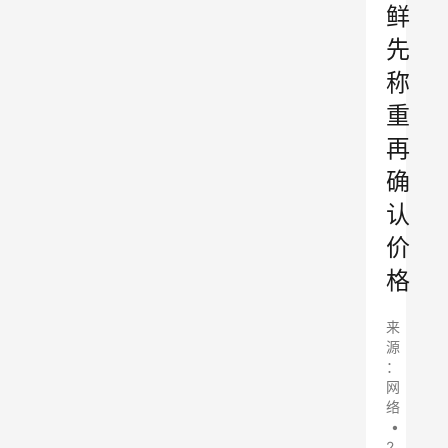
鲜
先
称
重
再
确
认
价
格
来
源
：
网
络
•
2