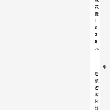
就
花
费
1
0
3
5
元
。
事
后
该
游
客
怀
疑