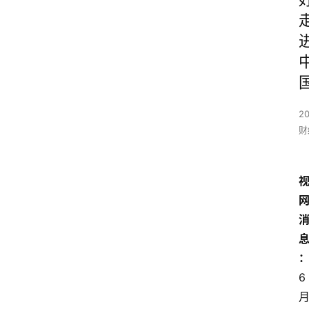
2
财
6