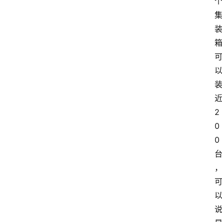
经
济
科
技
快
报
消
登录
注册
2
费
0
生
0
活
财
经
观
察