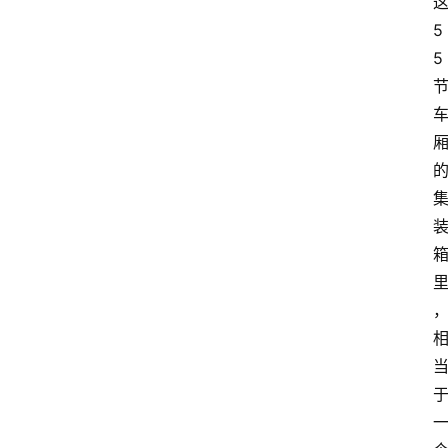
5
5
首
页
资
讯
地
方
产
业