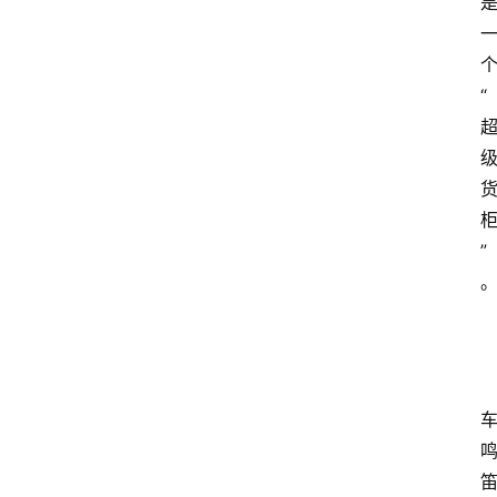
大
众
科
“
普
教
育
文
体
”