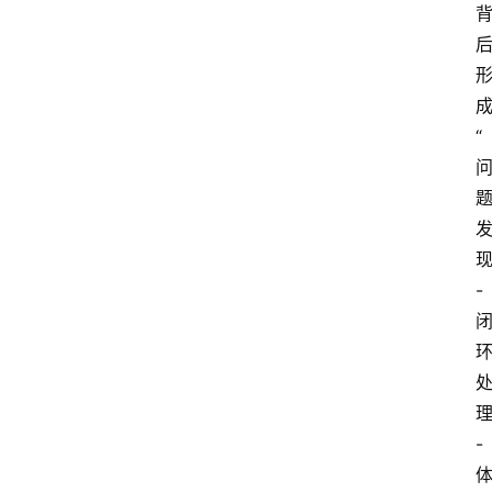
“
-
-