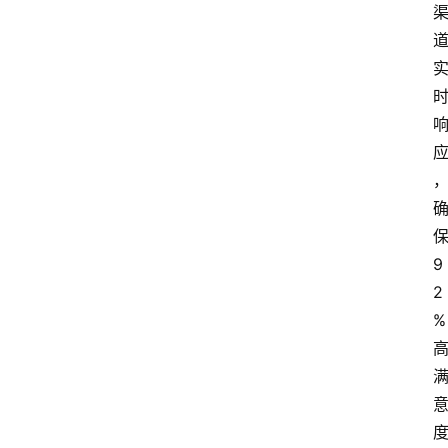
9
2
%