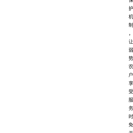
首
页
资
讯
地
方
产
业
经
济