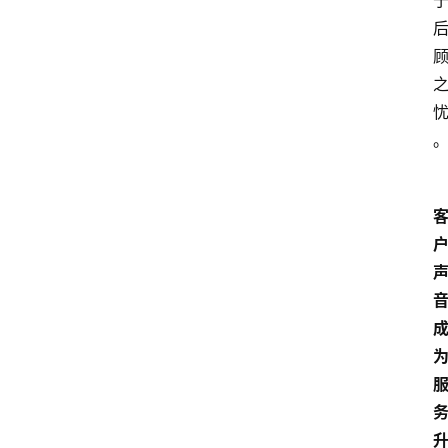
科
技
快
报
消
登录
注册
费
生
活
财
经
观
察
大
众
科