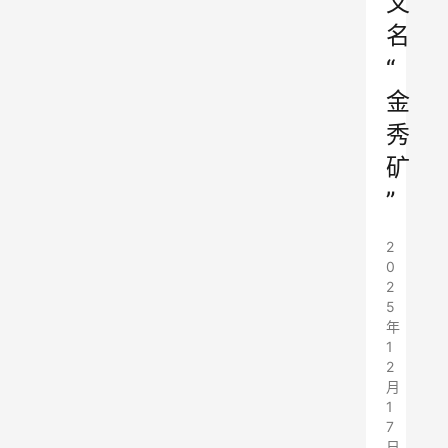
文
名
“
金
秀
矿
”
2
0
2
5
年
1
2
月
1
7
日