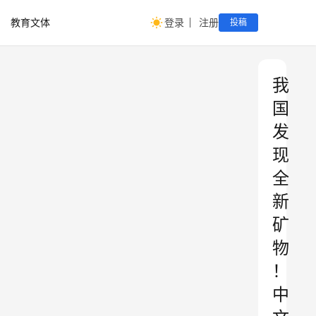
教育文体
登录
注册
投稿
我
国
发
现
全
新
矿
物
！
中