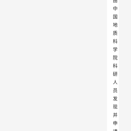
由
中
国
地
质
科
学
院
科
研
人
员
发
现
并
申