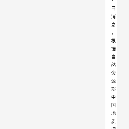
7
日
消
息
，
根
据
自
然
资
源
部
中
国
地
质