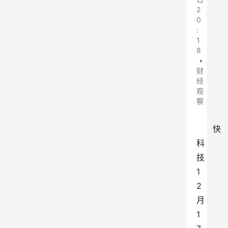
2
0
:
1
8
•
财
经
观
察
快
科
技
1
2
月
1