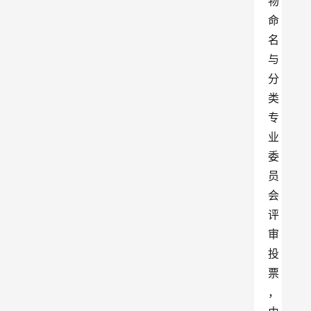
物
命
名
与
分
类
专
业
委
员
会
评
审
投
票
，