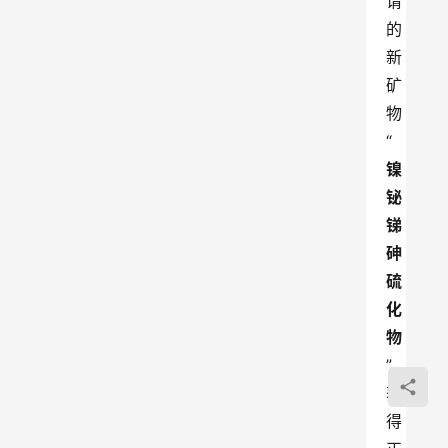
请
的
新
矿
物
“
镍
铋
锑
砷
硫
化
物
”
获
得