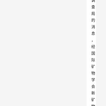
调
查
局
的
消
息
，
经
国
际
矿
物
学
会
新
矿