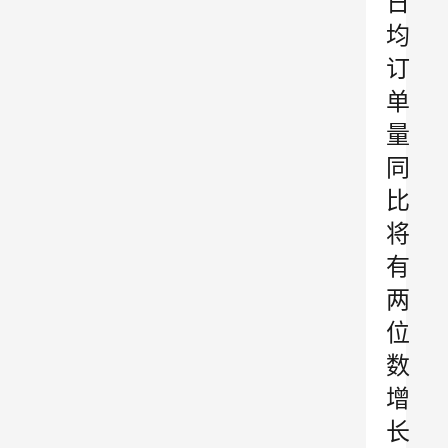
日
均
订
单
量
同
比
将
有
两
位
数
增
长