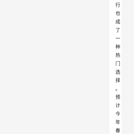
行
也
成
了
一
种
热
门
选
择
。
预
计
今
年
春