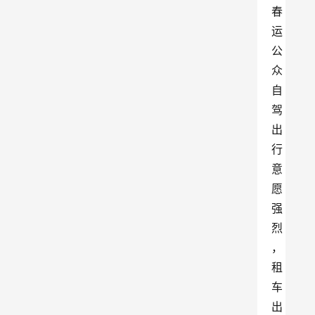
春
运
公
众
自
驾
出
行
意
愿
强
烈
，
租
车
出