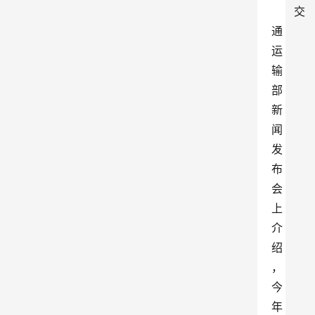
交
通
运
输
部
新
闻
发
布
会
上
介
绍
，
今
年