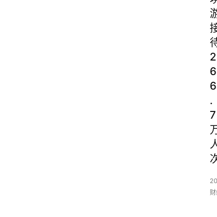
2
6
6
.
7
2
财