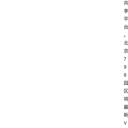
7
9
8
V