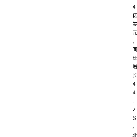
4
4
4
.
2
%