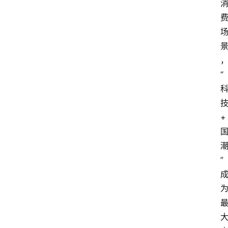
“
+
”