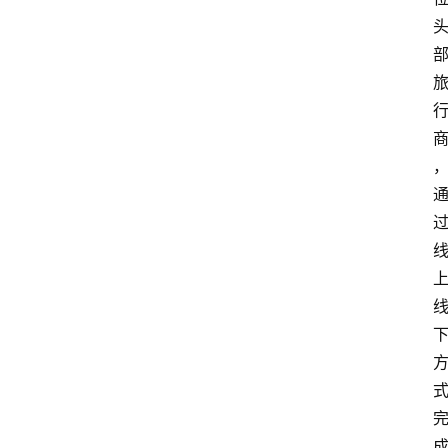
科
技
快
报
消
登录
注册
费
生
活
财
经
观
察
大