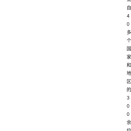
4
0
首
页
资
讯
地
方
3
0
产
0
业
经
济