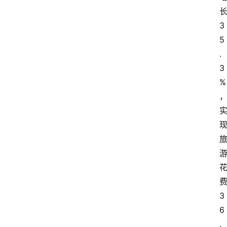
3
5
.
3
%
3
6
.