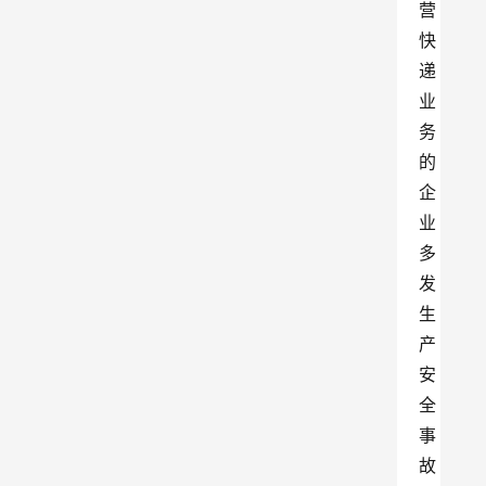
营
快
递
业
务
的
企
业
多
发
生
产
安
全
事
故