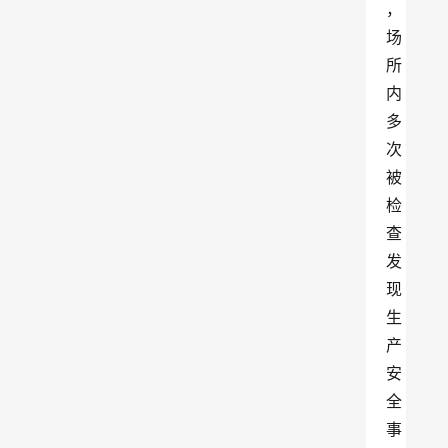
，
场
所
内
多
次
被
检
查
发
现
生
产
安
全
事