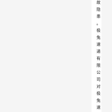
故
隐
患
。
极
兔
速
递
有
限
公
司
对
极
兔
速