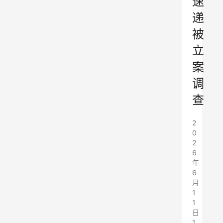
速
递
被
立
案
调
查
2
0
2
6
年
6
月
1
1
日
1