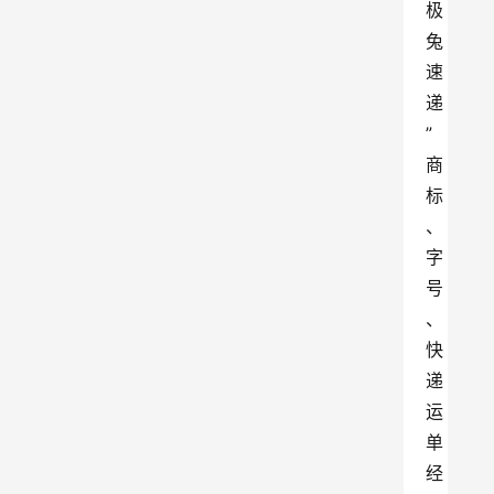
极
兔
速
递
”
商
标
、
字
号
、
快
递
运
单
经