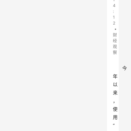
4
:
1
2
•
财
经
观
察
今
年
以
来
，
使
用
“