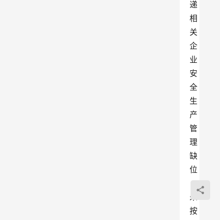
递
相
关
企
业
安
全
生
产
管
理
缺
位
，
未
按