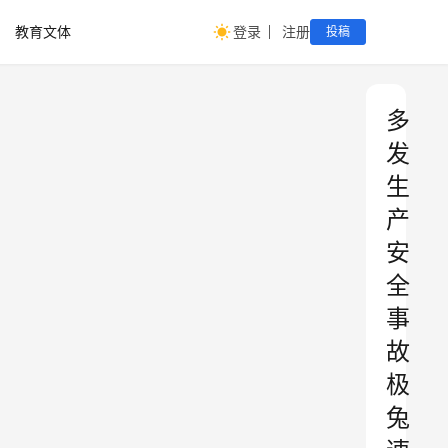
教育文体
登录
注册
投稿
多
发
生
产
安
全
事
故
极
兔