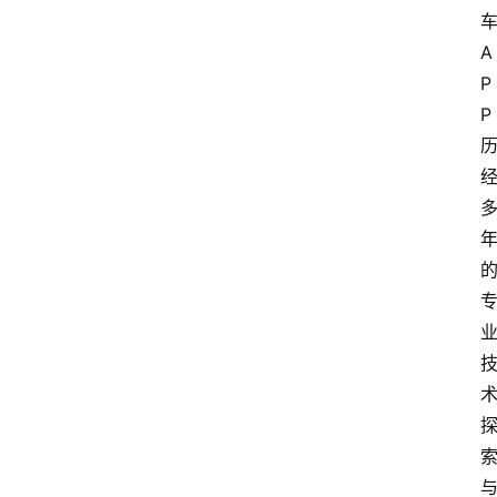
A
P
P