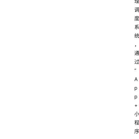
“
A
p
p
+