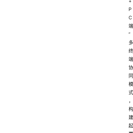
+
P
C
”