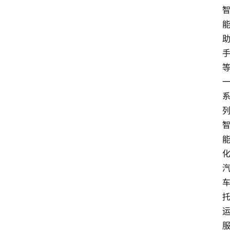
经
观
察
大
众
科
普
教
育
文
体