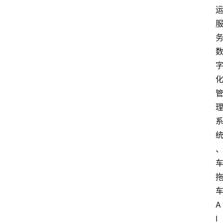
产
业
经
济
科
技
快
报
消
登录
注册
费
生
活
A
财
I