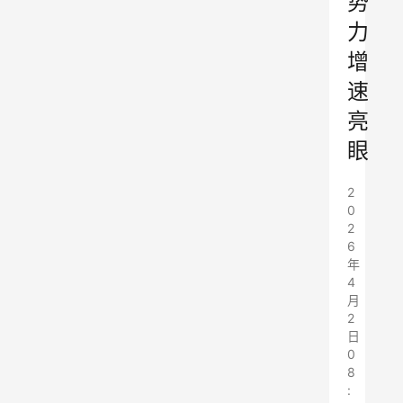
势
力
增
速
亮
眼
2
0
2
6
年
4
月
2
日
0
8
: