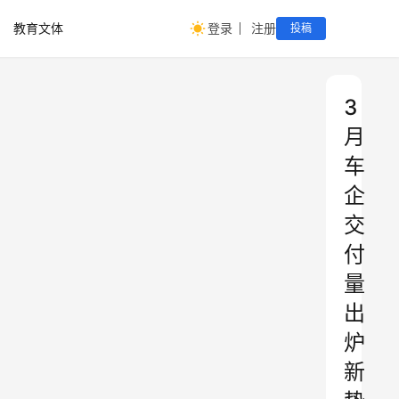
教育文体
登录
注册
投稿
3
月
车
企
交
付
量
出
炉
新