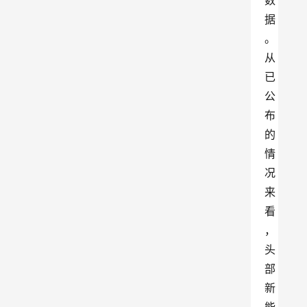
数
据
。
从
已
公
布
的
情
况
来
看
，
头
部
新