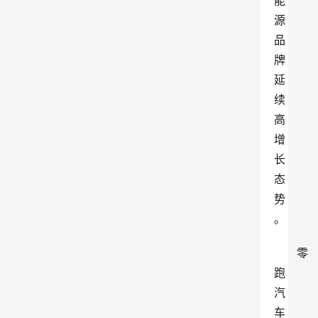
能
源 
品
牌
延
续
高
增
长
态
势
。
零
跑
汽
车 