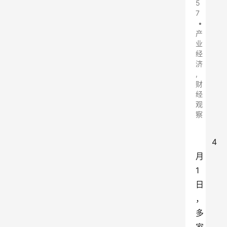
5
7
•
产
业
经
济
,
财
经
观
察
4
月
1
日
，
多