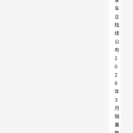
家
车
企
陆
续
公
布
2
0
2
6
年
3
月
销
量