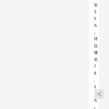
长
3
5
%
，
环
比
增
长
7
8
.
2
5
%
。