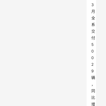
3
月
全
系
交
付
5
0
0
2
9
辆
，
同
比
增