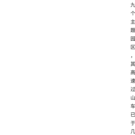
首
页
资
讯
地
方
产
业