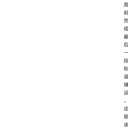
经
济
科
技
快
报
消
登录
注册
费
生
活
财
经
观
察