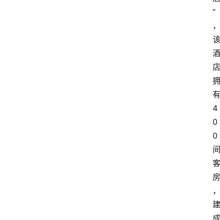
”
4
0
0