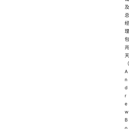
A
n
d
r
e
w 
B
o