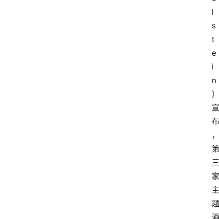
l
s
t
e
i
n