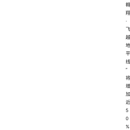
·
”
5
0
%