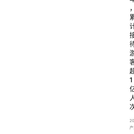
1
2
产