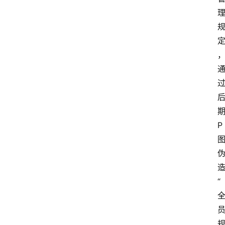
P
造
“