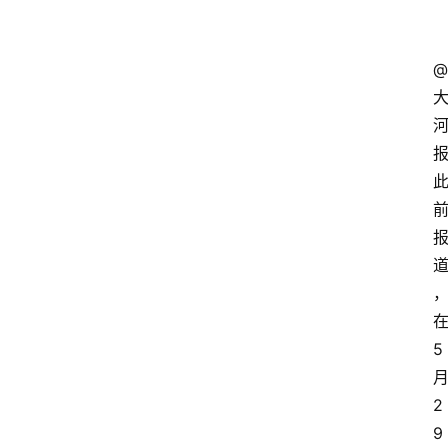
@
报
5
2
9