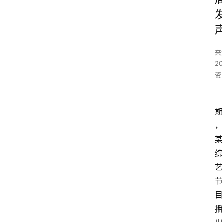
来
2
资