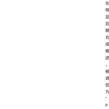
技
快
报
消
登录
注册
费
生
活
财
经
观
察
大
众
“
科
P
普