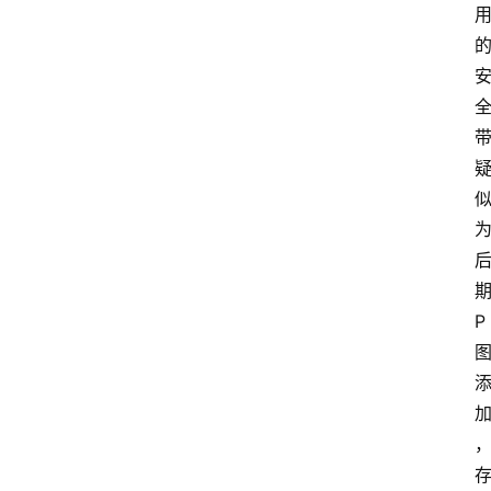
首
页
资
讯
地
方
P
产
业
经
济
科